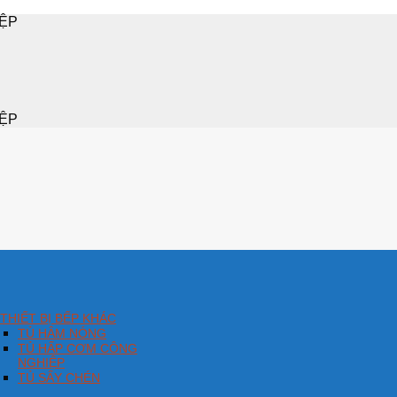
IỆP
IỆP
THIẾT BỊ BẾP KHÁC
TỦ HÂM NÓNG
TỦ HẤP CƠM CÔNG
NGHIỆP
TỦ SẤY CHÉN