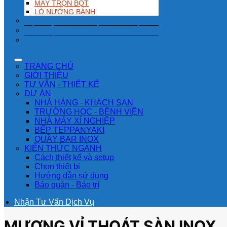
MÁY TRỘN BỘT
LÒ NƯỚNG BÁNH
BẾP TEPPANYAKI
HỆ THỐNG GAS CÔNG NGHIỆP
KHO ĐÔNG KHO LẠNH
TRANG CHỦ
GIỚI THIỆU
TƯ VẤN - THIẾT KẾ
DỰ ÁN
NHÀ HÀNG - KHÁCH SẠN
TRƯỜNG HỌC - BỆNH VIỆN
NHÀ MÁY XÍ NGHIỆP
BẾP TEPPANYAKI
QUẦY BAR INOX
KIẾN THỨC NGÀNH
Cách thiết kế và setup
Chọn thiết bị
Hướng dẫn sử dụng
Bảo quản - Bảo trì
Nhận Tư Vấn Dịch Vụ
MƯƠNG VỈ THOÁT SÀN INOX