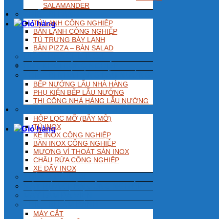
SALAMANDER
THIẾT BỊ LẠNH
TỦ LẠNH CÔNG NGHIỆP
BÀN LẠNH CÔNG NGHIỆP
TỦ TRƯNG BÀY LẠNH
BÀN PIZZA – BÀN SALAD
QUẦY PHA CHẾ INOX
HÚT KHÓI CÔNG NGHIỆP
THIẾT BỊ NHÀ HÀNG LẨU NƯỚNG
BẾP NƯỚNG LẪU NHÀ HÀNG
PHỤ KIỆN BẾP LẪU NƯỚNG
THI CÔNG NHÀ HÀNG LẪU NƯỚNG
THIẾT BỊ INOX CÔNG NGHIỆP
HỘP LỌC MỠ (BẪY MỠ)
TỦ INOX
KỆ INOX CÔNG NGHIỆP
BÀN INOX CÔNG NGHIỆP
MƯƠNG VỈ THOÁT SÀN INOX
CHẬU RỬA CÔNG NGHIỆP
XE ĐẨY INOX
THÙNG ĐÁ INOX
MÁY RỬA CHÉN CÔNG NGHIỆP
MÁY LÀM ĐÁ VIÊN
THIẾT BỊ LÀM BÁNH
MÁY CẮT